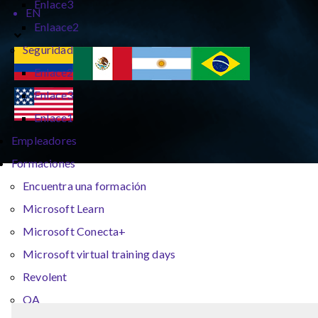
Enlace3
EN
Enlaace2
Seguridad
Enlace2
Enlace3
Enlace1
Empleadores
Formaciones
Encuentra una formación
Microsoft Learn
Microsoft Conecta+
Microsoft virtual training days
Revolent
QA