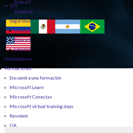
Enlace3
EN
Enlaace2
Seguridad
Enlace2
Enlace3
Enlace1
Empleadores
Formaciones
Encuentra una formación
Microsoft Learn
Microsoft Conecta+
Microsoft virtual training days
Revolent
QA