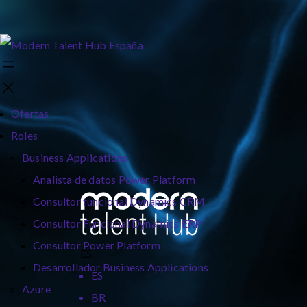
Ofertas
Roles
Business Applications
Analista de datos Power Platform
Consultor funcional Dynamics CRM
Consultor Funcional Dynamics ERP
Consultor Power Platform
ES
Desarrollador Business Applications
ES
Azure
BR