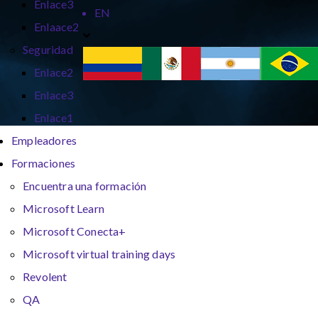
Enlace3
EN
Enlaace2
Seguridad
Enlace2
Enlace3
Enlace1
Empleadores
Formaciones
Encuentra una formación
Microsoft Learn
Microsoft Conecta+
Microsoft virtual training days
Revolent
QA