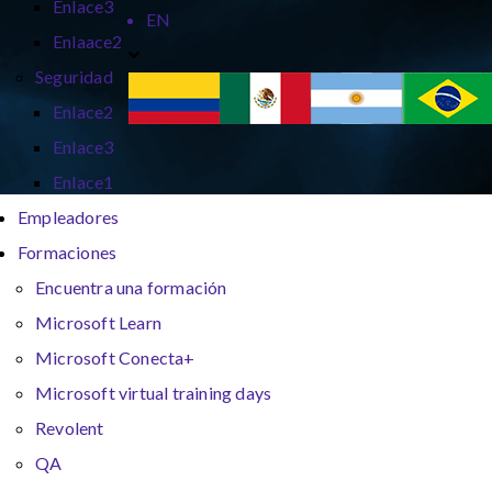
Enlace3
EN
Enlaace2
Seguridad
Enlace2
Enlace3
Enlace1
Empleadores
Formaciones
Encuentra una formación
Microsoft Learn
Microsoft Conecta+
Microsoft virtual training days
Revolent
QA